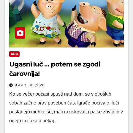
DOM
Ugasni luč … potem se zgodi
čarovnija!
9 APRILA, 2026
Ko se večer počasi spusti nad dom, se v otroških
sobah začne prav poseben čas. Igrače počivajo, luči
postanejo mehkejše, mali raziskovalci pa se zavijejo v
odejo in čakajo nekaj,…