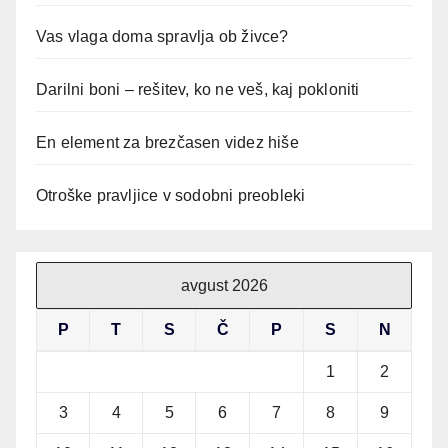
Vas vlaga doma spravlja ob živce?
Darilni boni – rešitev, ko ne veš, kaj pokloniti
En element za brezčasen videz hiše
Otroške pravljice v sodobni preobleki
avgust 2026
P
T
S
Č
P
S
N
1
2
3
4
5
6
7
8
9