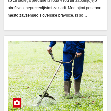
so že stoletja predane iz roda v rod ter zapolnjujejo
otroštvo z neprecenljivimi zakladi. Med njimi posebno
mesto zavzemajo slovenske pravljice, ki so…