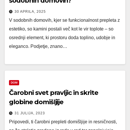
sodobnih domovih?
30 APRILA, 2025
V sodobnih domovih, kjer se funkcionalnost prepleta z
estetiko, so kamini postali več kot le vir toplote – so
osrednji element, ki prostoru doda toplino, udobje in
eleganco. Podjetje, znano…
DOM
Čarobni svet pravljic in skrite
globine domišljije
31 JULIJA, 2023
Pripovedi, ti čarobni prepleti domišljije in resničnosti,