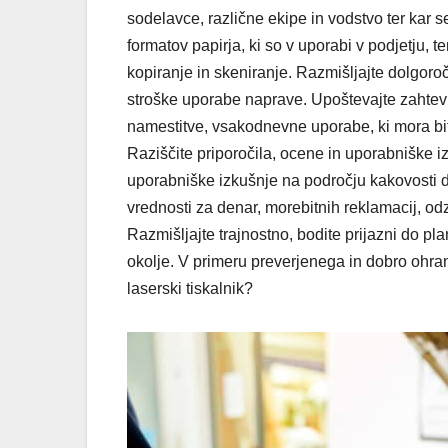
sodelavce, različne ekipe in vodstvo ter kar 
formatov papirja, ki so v uporabi v podjetju, t
kopiranje in skeniranje. Razmišljajte dolgoroč
stroške uporabe naprave. Upoštevajte zahtevno
namestitve, vsakodnevne uporabe, ki mora bit
Raziščite priporočila, ocene in uporabniške 
uporabniške izkušnje na področju kakovosti d
vrednosti za denar, morebitnih reklamacij, od
Razmišljajte trajnostno, bodite prijazni do pla
okolje. V primeru preverjenega in dobro ohra
laserski tiskalnik?