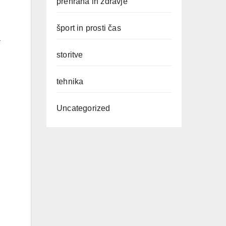
prehrana in zdravje
šport in prosti čas
a
storitve
tehnika
Uncategorized