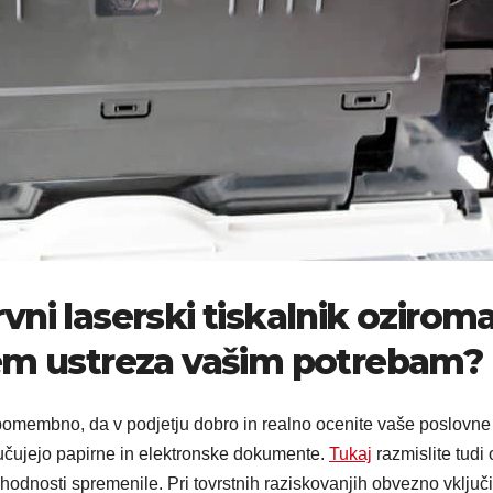
rvni laserski tiskalnik ozirom
vsem ustreza vašim potrebam?
 pomembno, da v podjetju dobro in realno ocenite vaše poslovne
ljučujejo papirne in elektronske dokumente.
Tukaj
razmislite tudi 
ihodnosti spremenile. Pri tovrstnih raziskovanjih obvezno vključi