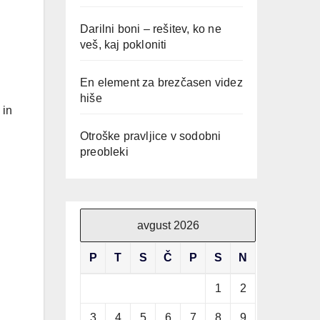
Darilni boni – rešitev, ko ne
veš, kaj pokloniti
En element za brezčasen videz
hiše
 in
Otroške pravljice v sodobni
preobleki
avgust 2026
P
T
S
Č
P
S
N
1
2
3
4
5
6
7
8
9