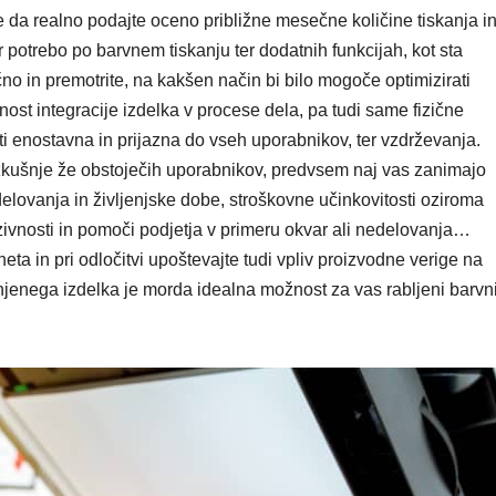
se da realno podajte oceno približne mesečne količine tiskanja i
er potrebo po barvnem tiskanju ter dodatnih funkcijah, kot sta
no in premotrite, na kakšen način bi bilo mogoče optimizirati
st integracije izdelka v procese dela, pa tudi same fizične
i enostavna in prijazna do vseh uporabnikov, ter vzdrževanja.
izkušnje že obstoječih uporabnikov, predvsem naj vas zanimajo
elovanja in življenjske dobe, stroškovne učinkovitosti oziroma
zivnosti in pomoči podjetja v primeru okvar ali nedelovanja…
neta in pri odločitvi upoštevajte tudi vpliv proizvodne verige na
njenega izdelka je morda idealna možnost za vas rabljeni barvn