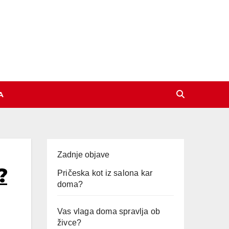
A
Zadnje objave
?
Pričeska kot iz salona kar
doma?
Vas vlaga doma spravlja ob
živce?