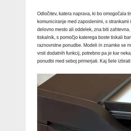
Odločitev, katera naprava, ki bo omogočala ti
komuniciranje med zaposlenimi, s strankami in
delovno mesto ali oddelek, zna biti zahtevna. 
tiskalnik, s pomočjo katerega boste tiskali bar
raznovrstne ponudbe. Modeli in znamke se med 
vrsti dodatnih funkcij, potrebno pa je kar ne
ponudbi med seboj primerjati. Kaj šele izbrat