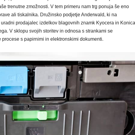
aše trenutne zmožnosti. V tem primeru nam trg ponuja še eno
ave ali tiskalnika. Družinsko podjetje Anderwald, ki na
t uradni prodajalec izdelkov blagovnih znamk Kyocera in Konic
ga. V sklopu svojih storitev in odnosa s strankami se
rocese s papirnimi in elektronskimi dokumenti.