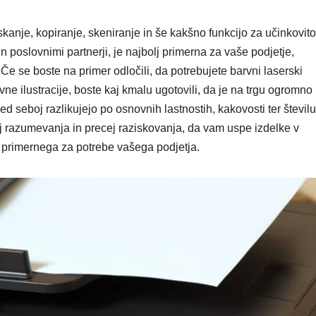
skanje, kopiranje, skeniranje in še kakšno funkcijo za učinkovito
 poslovnimi partnerji, je najbolj primerna za vaše podjetje,
Če se boste na primer odločili, da potrebujete barvni laserski
vne ilustracije, boste kaj kmalu ugotovili, da je na trgu ogromno
seboj razlikujejo po osnovnih lastnostih, kakovosti ter številu
kaj razumevanja in precej raziskovanja, da vam uspe izdelke v
i primernega za potrebe vašega podjetja.