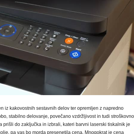
ljen iz kakovostnih sestavnih delov ter opremljen z napredno
bo, stabilno delovanje, povečano vzdržljivost in tudi stroškovno
prišli do zaključka in izbrali, kateri barvni laserski tiskalnik je
olje, pa vas bo morda presenetila cena. Mnogokrat je cena