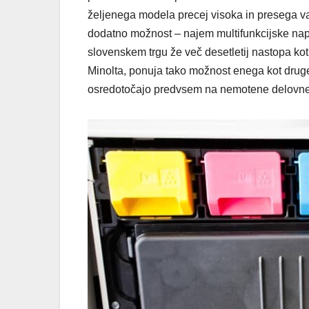
željenega modela precej visoka in presega v
dodatno možnost – najem multifunkcijske napr
slovenskem trgu že več desetletij nastopa ko
Minolta, ponuja tako možnost enega kot druge
osredotočajo predvsem na nemotene delovne p