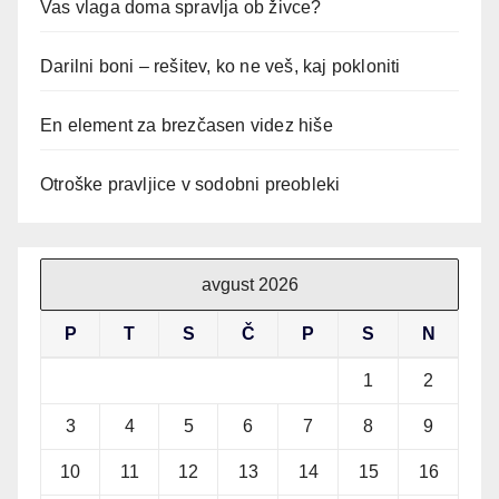
Vas vlaga doma spravlja ob živce?
Darilni boni – rešitev, ko ne veš, kaj pokloniti
En element za brezčasen videz hiše
Otroške pravljice v sodobni preobleki
avgust 2026
P
T
S
Č
P
S
N
1
2
3
4
5
6
7
8
9
10
11
12
13
14
15
16