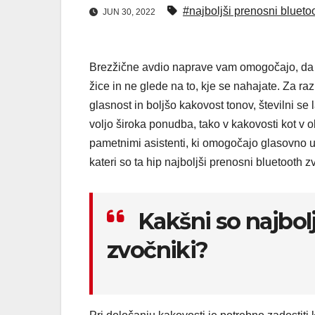
#najboljši prenosni blueto
JUN 30, 2022
Brezžične avdio naprave vam omogočajo, da pr
žice in ne glede na to, kje se nahajate. Za r
glasnost in boljšo kakovost tonov, številni se 
voljo široka ponudba, tako v kakovosti kot v obl
pametnimi asistenti, ki omogočajo glasovno u
kateri so ta hip najboljši prenosni bluetooth 
Kakšni so najbol
zvočniki?