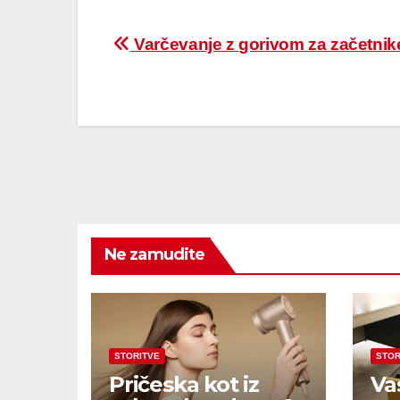
Varčevanje z gorivom za začetnik
Ne zamudite
STORITVE
STOR
Pričeska kot iz
Va