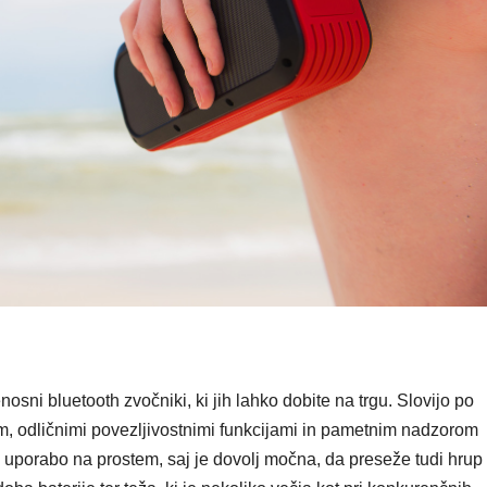
osni bluetooth zvočniki, ki jih lahko dobite na trgu. Slovijo po
om, odličnimi povezljivostnimi funkcijami in pametnim nadzorom
a uporabo na prostem, saj je dovolj močna, da preseže tudi hrup