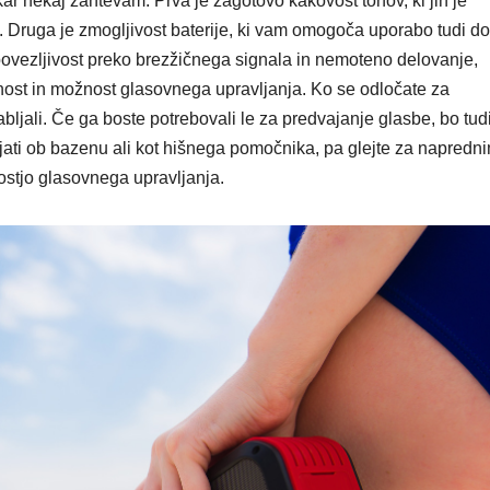
kar nekaj zahtevam. Prva je zagotovo kakovost tonov, ki jih je
. Druga je zmogljivost baterije, ki vam omogoča uporabo tudi do
ovezljivost preko brezžičnega signala in nemoteno delovanje,
rnost in možnost glasovnega upravljanja. Ko se odločate za
abljali. Če ga boste potrebovali le za predvajanje glasbe, bo tud
jati ob bazenu ali kot hišnega pomočnika, pa glejte za napredni
ostjo glasovnega upravljanja.