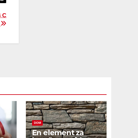
B C
?
DOM
En element za