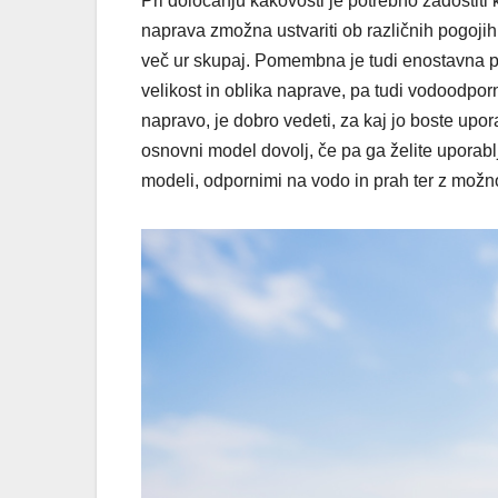
Pri določanju kakovosti je potrebno zadostiti 
naprava zmožna ustvariti ob različnih pogojih
več ur skupaj. Pomembna je tudi enostavna p
velikost in oblika naprave, pa tudi vodoodpo
napravo, je dobro vedeti, za kaj jo boste upor
osnovni model dovolj, če pa ga želite uporabl
modeli, odpornimi na vodo in prah ter z možn