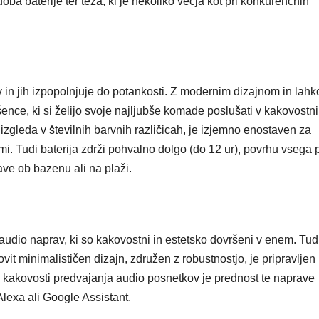
doba baterije ter teža, ki je nekoliko večja kot pri konkurenčnih
v in jih izpopolnjuje do potankosti. Z modernim dizajnom in lahk
nce, ki si želijo svoje najljubše komade poslušati v kakovostni
gleda v številnih barvnih različicah, je izjemno enostaven za
mi. Tudi baterija zdrži pohvalno dolgo (do 12 ur), povrhu vsega 
ve ob bazenu ali na plaži.
i audio naprav, ki so kakovostni in estetsko dovršeni v enem. Tud
t minimalističen dizajn, združen z robustnostjo, je pripravljen
kakovosti predvajanja audio posnetkov je prednost te naprave
Alexa ali Google Assistant.