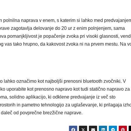
in polnilna naprava v enem, s katerim si lahko med predvajanje
aprave zagotavlja delovanje do 20 ur z enim polnjenjem, sama
va pomanjkljivost je popačenje zvoka pri visoki glasnosti, vend
rog vas tako hrupno, da kakovost zvoka ni na prvem mestu. Na vo
 lahko označimo kot najboljši prenosni bluetooth zvočniki. V
hko uporabite kot prenosno napravo kot tudi statično napravo za
a, solidno aplikacijo, ki odklene predvajanje iz več sto
rostorih in pametno tehnologijo za uglaševanje, ki prilagaja izh
 daleč od povprečne brezžične naprave.