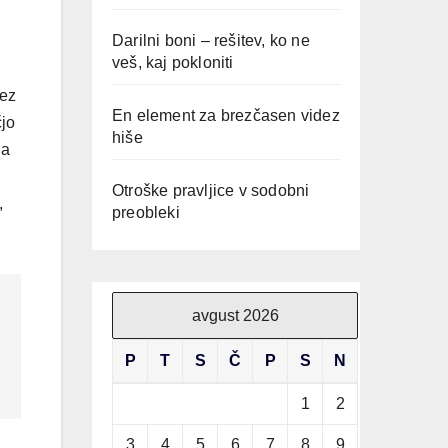
Darilni boni – rešitev, ko ne
veš, kaj pokloniti
rez
En element za brezčasen videz
čjo
hiše
na
Otroške pravljice v sodobni
,
preobleki
avgust 2026
P
T
S
Č
P
S
N
1
2
3
4
5
6
7
8
9