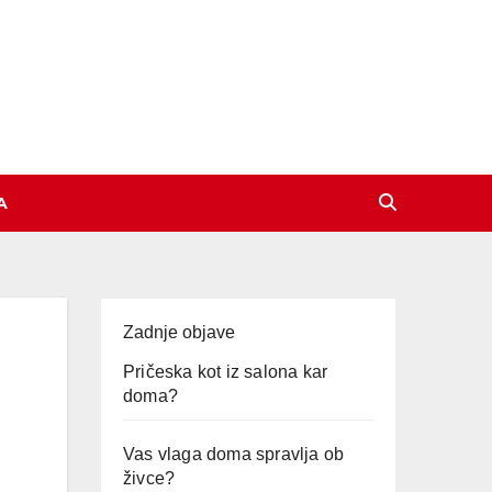
A
Zadnje objave
Pričeska kot iz salona kar
doma?
Vas vlaga doma spravlja ob
živce?