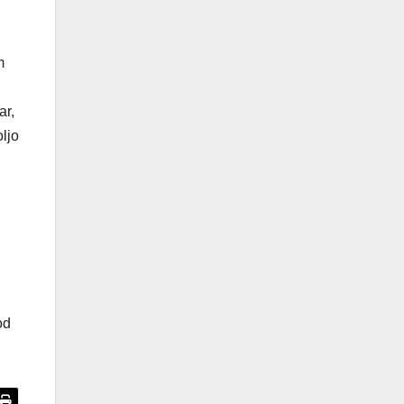
m
ar,
ljo
od