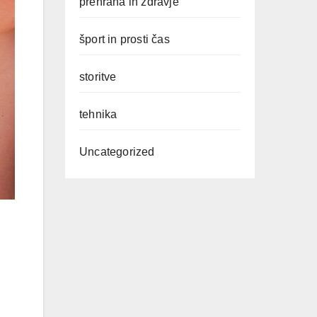
prehrana in zdravje
šport in prosti čas
storitve
tehnika
Uncategorized