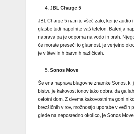
JBL Charge 5
JBL Charge 5 nam je všeč zato, ker je audio 
glasbe tudi napolnite vaš telefon. Baterija n
naprava pa je odporna na vodo in prah. Njego
če morate preseči to glasnost, je verjetno ok
je v številnih barvnih različicah.
Sonos Move
Še ena naprava blagovne znamke Sonos, ki jo
bistvu je kakovost tonov tako dobra, da ga la
celotni dom. Z dvema kakovostnima gonilnikom
brezžičnih virov, možnostjo uporabe v večih p
glede na neposredno okolico, je Sonos Move