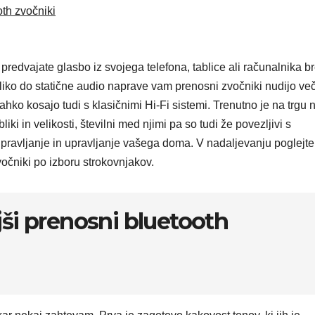
oth zvočniki
edvajate glasbo iz svojega telefona, tablice ali računalnika b
azliko do statične audio naprave vam prenosni zvočniki nudijo ve
lahko kosajo tudi s klasičnimi Hi-Fi sistemi. Trenutno je na trgu 
iki in velikosti, številni med njimi pa so tudi že povezljivi s
pravljanje in upravljanje vašega doma. V nadaljevanju poglejte
zvočniki po izboru strokovnjakov.
jši prenosni bluetooth