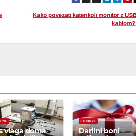
e
Kako povezati katerikoli monitor z US
kablom
ITVE
STORITVE
s vlaga doma
Darilni boni –