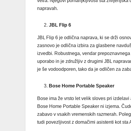
vetra. Njegovi pomanjkljivosti sta življenjska 
napravah.
JBL Flip 6
JBL Flip 6 je odlična naprava, ki se drži osno
zasnovo je odlična izbira za glasbene navduše
izvedbi. Robustnega, vendar prepoznavnega iz
uporabo in je združljiv z drugimi JBL naprava
je še vodoodporen, tako da je odličen za zaba
Bose Home Portable Speaker
Bose ima že vrsto let velik sloves pri izdelav
Bose Home Portable Speaker ni izjema. Čudovi
zabavo v vsakih vremenskih razmerah. Poleg 
tudi povezljivost z domačimi asistenti kot sta 