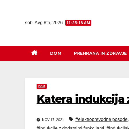
sob. Avg 8th, 2026
11:25:19 AM
DOM
PREHRANA IN ZDRAVJE
DOM
Katera indukcija 
#elektroprevodne posode
NOV 17, 2021
#indukcije z dodatnimi funkcijami
,
#indukcijs