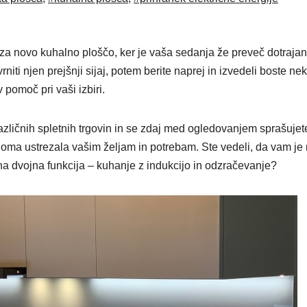
s za novo kuhalno ploščo, ker je vaša sedanja že preveč dotraja
niti njen prejšnji sijaj, potem berite naprej in izvedeli boste nek
pomoč pri vaši izbiri.
različnih spletnih trgovin in se zdaj med ogledovanjem sprašujet
lnoma ustrezala vašim željam in potrebam. Ste vedeli, da vam je
ena dvojna funkcija – kuhanje z indukcijo in odzračevanje?