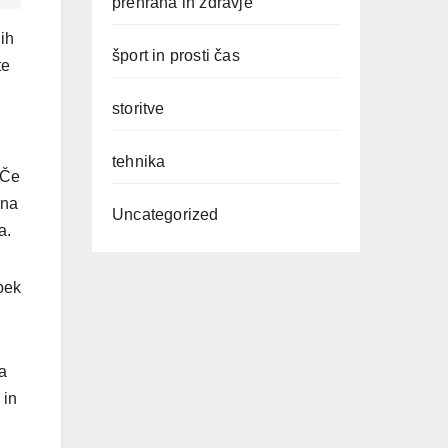
prehrana in zdravje
ih
šport in prosti čas
te
storitve
tehnika
 Če
 na
Uncategorized
a.
opek
a
 in