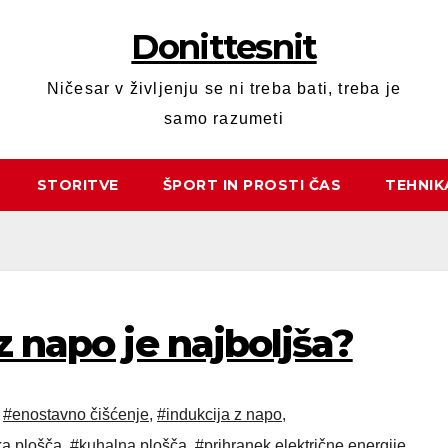
Donittesnit
Ničesar v življenju se ni treba bati, treba je
samo razumeti
STORITVE
ŠPORT IN PROSTI ČAS
TEHNIK
z napo je najboljša?
,
#enostavno čišćenje
,
#indukcija z napo
,
ka plošča
,
#kuhalna plošča
,
#prihranek električne energije