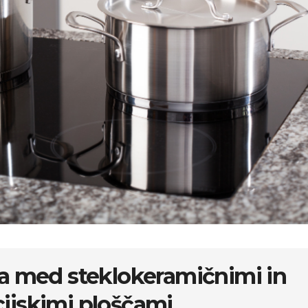
ka med steklokeramičnimi in
ijskimi ploščami