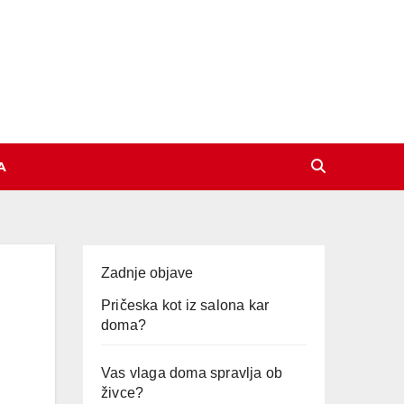
A
Zadnje objave
Pričeska kot iz salona kar
doma?
Vas vlaga doma spravlja ob
živce?