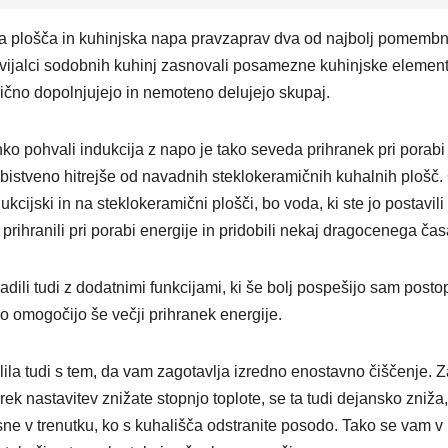
lna plošča in kuhinjska napa pravzaprav dva od najbolj pomembn
vijalci sodobnih kuhinj zasnovali posamezne kuhinjske elemen
ično dopolnjujejo in nemoteno delujejo skupaj.
hko pohvali indukcija z napo je tako seveda prihranek pri porabi
e bistveno hitrejše od navadnih steklokeramičnih kuhalnih plošč.
cijski in na steklokeramični plošči, bo voda, ki ste jo postavili
prihranili pri porabi energije in pridobili nekaj dragocenega čas
adili tudi z dodatnimi funkcijami, ki še bolj pospešijo sam post
o omogočijo še večji prihranek energije.
ila tudi s tem, da vam zagotavlja izredno enostavno čiščenje. Z
rek nastavitev znižate stopnjo toplote, se ta tudi dejansko zniža,
gasne v trenutku, ko s kuhališča odstranite posodo. Tako se vam v