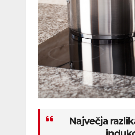
Največja razli
indukc