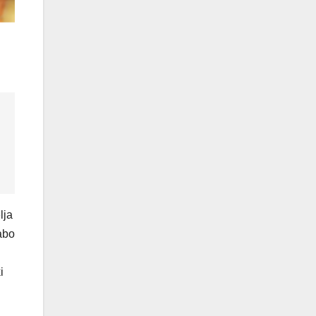
lja
abo
i