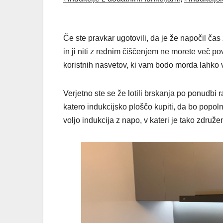
Če ste pravkar ugotovili, da je že napočil ča
in ji niti z rednim čiščenjem ne morete več povr
koristnih nasvetov, ki vam bodo morda lahko v 
Verjetno ste se že lotili brskanja po ponudbi 
katero indukcijsko ploščo kupiti, da bo popo
voljo indukcija z napo, v kateri je tako združ