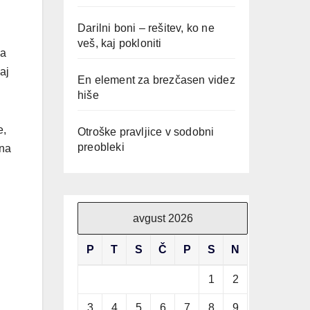
Darilni boni – rešitev, ko ne
veš, kaj pokloniti
na
aj
En element za brezčasen videz
hiše
e,
Otroške pravljice v sodobni
preobleki
 na
avgust 2026
P
T
S
Č
P
S
N
1
2
3
4
5
6
7
8
9