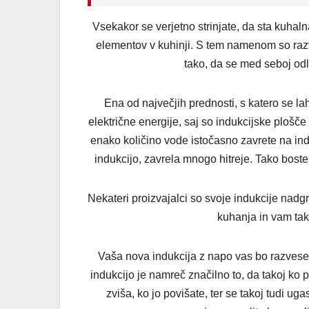
Vsekakor se verjetno strinjate, da sta kuha
elementov v kuhinji. S tem namenom so raz
tako, da se med seboj odl
Ena od največjih prednosti, s katero se la
električne energije, saj so indukcijske plošč
enako količino vode istočasno zavrete na induk
indukcijo, zavrela mnogo hitreje. Tako boste 
Nekateri proizvajalci so svoje indukcije nadgr
kuhanja in vam tak
Vaša nova indukcija z napo vas bo razvesel
indukcijo je namreč značilno to, da takoj ko p
zviša, ko jo povišate, ter se takoj tudi u