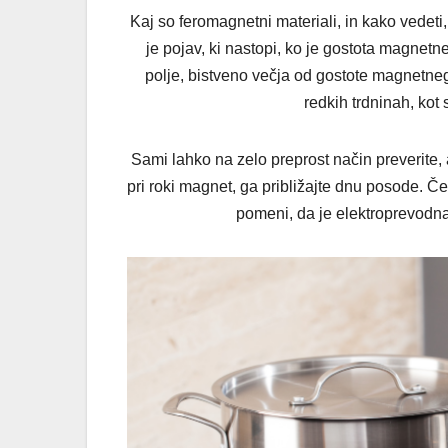
Kaj so feromagnetni materiali, in kako vedet
je pojav, ki nastopi, ko je gostota magnet
polje, bistveno večja od gostote magnetneg
redkih trdninah, kot s
Sami lahko na zelo preprost način preverite, 
pri roki magnet, ga približajte dnu posode. 
pomeni, da je elektroprevodna 