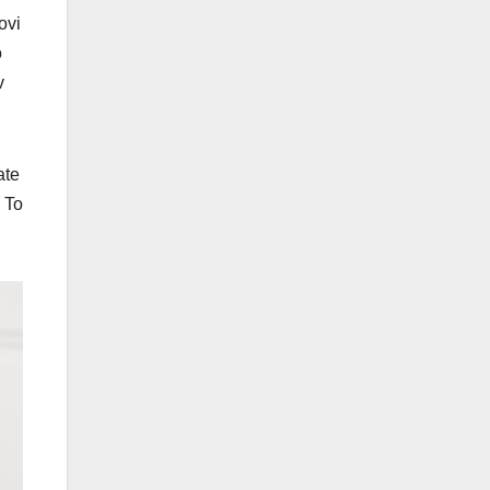
ovi
o
v
ate
 To