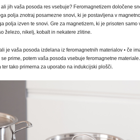
i, ali jih vaša posoda res vsebuje? Feromagnetizem določene sn
nega polja znotraj posamezne snovi, ki je postavljena v magnetn
a polja izven te snovi. Gre za magnetizem, ki je prisoten samo 
o železo, nikelj, kobalt in nekatere zlitine.
ali je vaša posoda izdelana iz feromagnetnih materialov • če im
Če se prime, potem vaša posoda vsebuje feromagnetne materiale.
ter tako primerna za uporabo na indukcijski plošči.