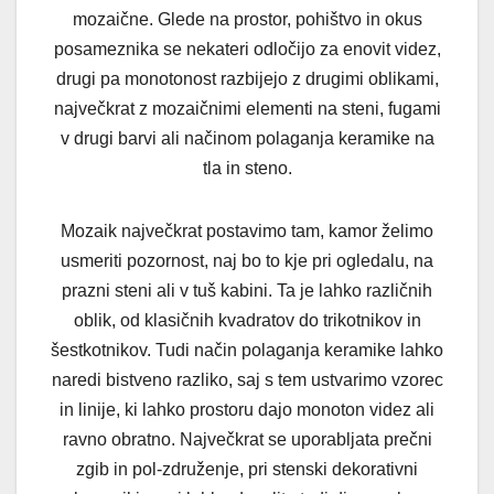
mozaične. Glede na prostor, pohištvo in okus
posameznika se nekateri odločijo za enovit videz,
drugi pa monotonost razbijejo z drugimi oblikami,
največkrat z mozaičnimi elementi na steni, fugami
v drugi barvi ali načinom polaganja keramike na
tla in steno.
Mozaik največkrat postavimo tam, kamor želimo
usmeriti pozornost, naj bo to kje pri ogledalu, na
prazni steni ali v tuš kabini. Ta je lahko različnih
oblik, od klasičnih kvadratov do trikotnikov in
šestkotnikov. Tudi način polaganja keramike lahko
naredi bistveno razliko, saj s tem ustvarimo vzorec
in linije, ki lahko prostoru dajo monoton videz ali
ravno obratno. Največkrat se uporabljata prečni
zgib in pol-združenje, pri stenski dekorativni