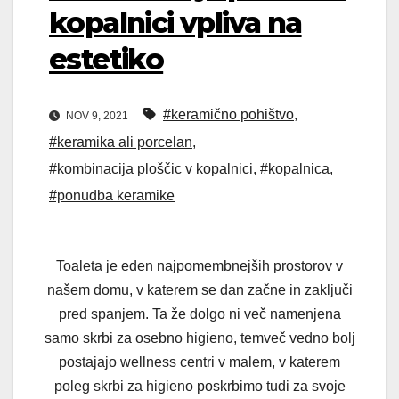
kopalnici vpliva na
estetiko
#keramično pohištvo
,
NOV 9, 2021
#keramika ali porcelan
,
#kombinacija ploščic v kopalnici
,
#kopalnica
,
#ponudba keramike
Toaleta je eden najpomembnejših prostorov v
našem domu, v katerem se dan začne in zaključi
pred spanjem. Ta že dolgo ni več namenjena
samo skrbi za osebno higieno, temveč vedno bolj
postajajo wellness centri v malem, v katerem
poleg skrbi za higieno poskrbimo tudi za svoje