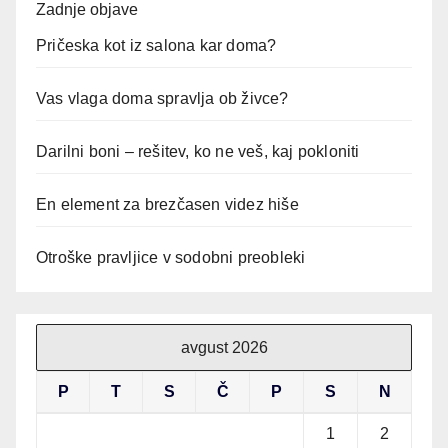
Zadnje objave
Pričeska kot iz salona kar doma?
Vas vlaga doma spravlja ob živce?
Darilni boni – rešitev, ko ne veš, kaj pokloniti
En element za brezčasen videz hiše
Otroške pravljice v sodobni preobleki
avgust 2026
P
T
S
Č
P
S
N
1
2