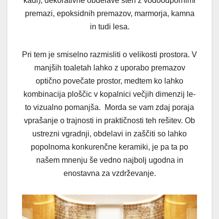
kadi), dekorativne obdelave sten z vodoodpornimi
premazi, epoksidnih premazov, marmorja, kamna
in tudi lesa.
Pri tem je smiselno razmisliti o velikosti prostora. V
manjših toaletah lahko z uporabo premazov
optično povečate prostor, medtem ko lahko
kombinacija ploščic v kopalnici večjih dimenzij le-
to vizualno pomanjša. Morda se vam zdaj poraja
vprašanje o trajnosti in praktičnosti teh rešitev. Ob
ustrezni vgradnji, obdelavi in zaščiti so lahko
popolnoma konkurenčne keramiki, je pa ta po
našem mnenju še vedno najbolj ugodna in
enostavna za vzdrževanje.