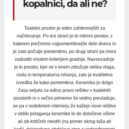
kopalnici, da ali ne?
Toaletni prostor je eden zahtevnejših za
načrtovanje. Po eni strani je to intimni prostor, v
katerem preživimo najpomembnejše dele dneva in
je zato počutje pomembno, po drugi strani pa mora
zadostiti visokim kriterijem gradnje. Navsezadnje
je to prostor, kjer se v enem združuje velika vlaga,
voda in temperaturna nihanja, zato je kvalitetna
izvedba še kako pomembna. Keramika je dolgo
časa veljala za edino pravo rešitev v toaletnih
prostorih in v večini primerov še vedno prevladuje,
se pa v sodobnem interierju že kažejo nove rešitve
v obliki polaganja keramike le do določene višine
ali ob kritičnih mestih (na primer okrog tuša ali