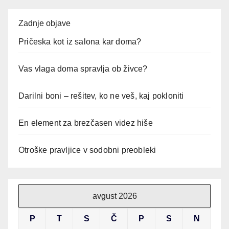
Zadnje objave
Pričeska kot iz salona kar doma?
Vas vlaga doma spravlja ob živce?
Darilni boni – rešitev, ko ne veš, kaj pokloniti
En element za brezčasen videz hiše
Otroške pravljice v sodobni preobleki
avgust 2026
P
T
S
Č
P
S
N