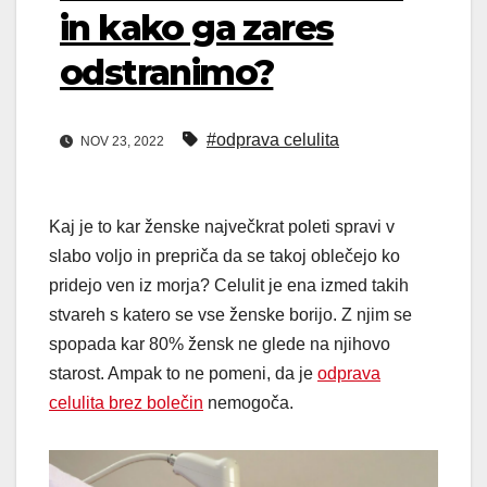
in kako ga zares
odstranimo?
#odprava celulita
NOV 23, 2022
Kaj je to kar ženske največkrat poleti spravi v
slabo voljo in prepriča da se takoj oblečejo ko
pridejo ven iz morja? Celulit je ena izmed takih
stvareh s katero se vse ženske borijo. Z njim se
spopada kar 80% žensk ne glede na njihovo
starost. Ampak to ne pomeni, da je
odprava
celulita brez bolečin
nemogoča.