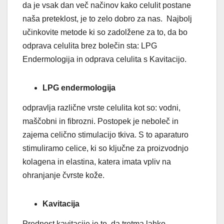
da je vsak dan več načinov kako celulit postane
naša preteklost, je to zelo dobro za nas. Najbolj
učinkovite metode ki so zadolžene za to, da bo
odprava celulita brez bolečin sta: LPG
Endermologija in odprava celulita s Kavitacijo.
LPG endermologija
odpravlja različne vrste celulita kot so: vodni,
maščobni in fibrozni. Postopek je neboleč in
zajema celično stimulacijo tkiva. S to aparaturo
stimuliramo celice, ki so ključne za proizvodnjo
kolagena in elastina, katera imata vpliv na
ohranjanje čvrste kože.
Kavitacija
Prednost kavitacije je to, da tretma lahko