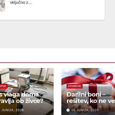
vključno z…
ITVE
STORITVE
s vlaga doma
Darilni boni –
ravlja ob živce?
rešitev, ko ne ve
kaj pokloniti
 JUNIJA, 2026
16 JUNIJA, 2026