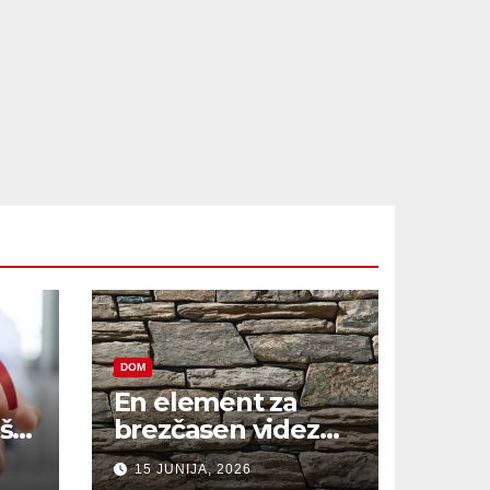
DOM
En element za
š,
brezčasen videz
hiše
15 JUNIJA, 2026