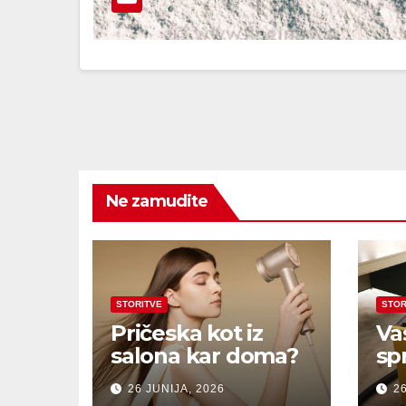
Ne zamudite
STORITVE
STOR
Pričeska kot iz
Va
salona kar doma?
sp
26 JUNIJA, 2026
26