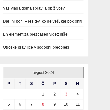
Vas vlaga doma spravlja ob živce?
Darilni boni – rešitev, ko ne veš, kaj pokloniti
En element za brezčasen videz hiše
Otroške pravljice v sodobni preobleki
avgust 2024
P
T
S
Č
P
S
N
1
2
3
4
5
6
7
8
9
10
11