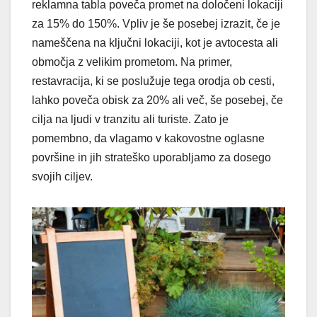
reklamna tabla poveča promet na določeni lokaciji
za 15% do 150%. Vpliv je še posebej izrazit, če je
nameščena na ključni lokaciji, kot je avtocesta ali
območja z velikim prometom. Na primer,
restavracija, ki se poslužuje tega orodja ob cesti,
lahko poveča obisk za 20% ali več, še posebej, če
cilja na ljudi v tranzitu ali turiste. Zato je
pomembno, da vlagamo v kakovostne oglasne
površine in jih strateško uporabljamo za dosego
svojih ciljev.