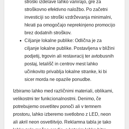
stroški izdelave lahko variirajo, gre za
stroškovno efektivno naložbo. Po začetni
investiciji so stroški vzdrževanja minimalni,
hkrati pa omogočajo neprekinjeno promocijo
brez dodatnih stroškov.
Ciljanje lokalne publike: Odlična je za
ciljanje lokalne publike. Postavljena v bližini
podjetij, trgovin ali restavracij ter avtobusnih
postaj, letališč in centrov mest lahko
učinkovito privablja lokalne stranke, ki bi
sicer morda ne opazile ponudbe.
Izbiramo lahko med različnimi materiali, oblikami,
velikostmi ter funkcionalnostmi. Denimo, če
potrebujemo osvetlitev ponoči ali v temnem
prostoru, lahko izberemo svetlobno z LED, neon
ali akril neon osvetlitvijo. Reklamna tabla je tako