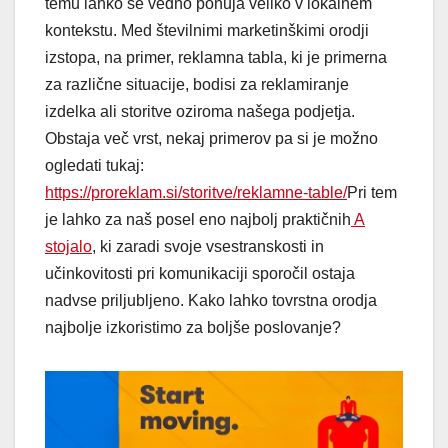
temu lahko še vedno ponuja veliko v lokalnem
kontekstu. Med številnimi marketinškimi orodji
izstopa, na primer, reklamna tabla, ki je primerna
za različne situacije, bodisi za reklamiranje
izdelka ali storitve oziroma našega podjetja.
Obstaja več vrst, nekaj primerov pa si je možno
ogledati tukaj:
https://proreklam.si/storitve/reklamne-table/
Pri tem
je lahko za naš posel eno najbolj praktičnih
A
stojalo
, ki zaradi svoje vsestranskosti in
učinkovitosti pri komunikaciji sporočil ostaja
nadvse priljubljeno. Kako lahko tovrstna orodja
najbolje izkoristimo za boljše poslovanje?