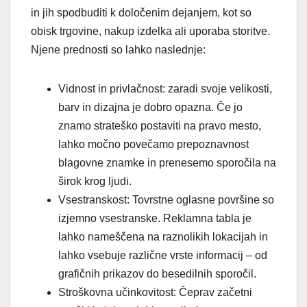
in jih spodbuditi k določenim dejanjem, kot so
obisk trgovine, nakup izdelka ali uporaba storitve.
Njene prednosti so lahko naslednje:
Vidnost in privlačnost: zaradi svoje velikosti,
barv in dizajna je dobro opazna. Če jo
znamo strateško postaviti na pravo mesto,
lahko močno povečamo prepoznavnost
blagovne znamke in prenesemo sporočila na
širok krog ljudi.
Vsestranskost: Tovrstne oglasne površine so
izjemno vsestranske. Reklamna tabla je
lahko nameščena na raznolikih lokacijah in
lahko vsebuje različne vrste informacij – od
grafičnih prikazov do besedilnih sporočil.
Stroškovna učinkovitost: Čeprav začetni