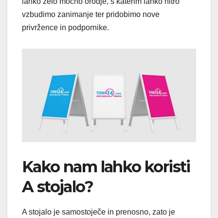
lahko zelo močno orodje, s katerim lahko hitro
vzbudimo zanimanje ter pridobimo nove
privržence in podpornike.
Kako nam lahko koristi
A stojalo?
A stojalo je samostoječe in prenosno, zato je