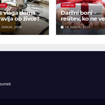
ITVE
STORITVE
s vlaga doma
Darilni boni –
ravlja ob živce?
rešitev, ko ne ve
kaj pokloniti
 JUNIJA, 2026
16 JUNIJA, 2026
azumeti