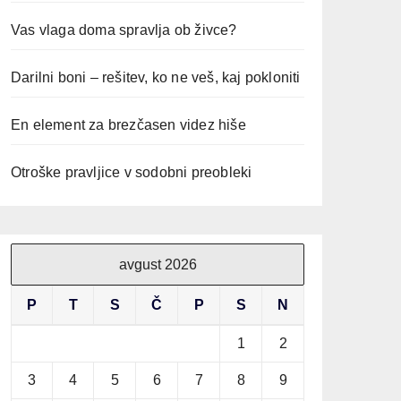
Vas vlaga doma spravlja ob živce?
Darilni boni – rešitev, ko ne veš, kaj pokloniti
En element za brezčasen videz hiše
Otroške pravljice v sodobni preobleki
avgust 2026
P
T
S
Č
P
S
N
1
2
3
4
5
6
7
8
9