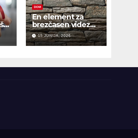
DOM
En element za
š,
brezčasen videz
hiše
15 JUNIJA, 2026