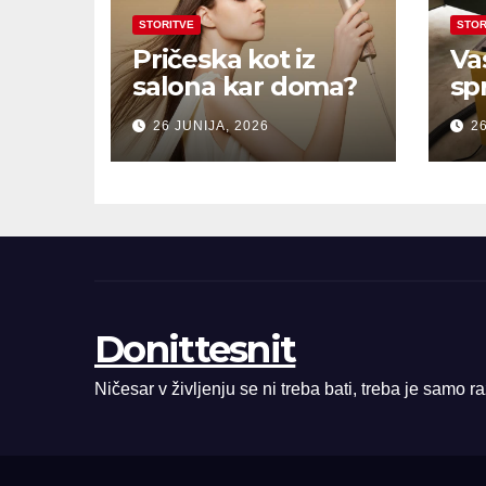
STORITVE
STOR
Pričeska kot iz
Va
salona kar doma?
sp
26 JUNIJA, 2026
26
Donittesnit
Ničesar v življenju se ni treba bati, treba je samo r