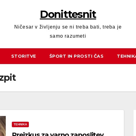
Donittesnit
Ničesar v življenju se ni treba bati, treba je
samo razumeti
STORITVE
ŠPORT IN PROSTI ČAS
TEHNIK
zpit
TEHNIKA
Preizkus za varno zaposlitev