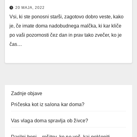
20 MAJA, 2022
Vsi, ki ste ponosni starši, zagotovo dobro veste, kako
je, če imate doma nadobudnega malčka, ki kar kliče
po vaši pozornosti čez dan in prav tako zvečer, ko je
čas…
Zadnje objave
Pričeska kot iz salona kar doma?
Vas vlaga doma spravlja ob živce?
Darilni boni – rešitev, ko ne veš, kaj pokloniti