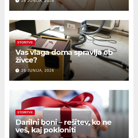
26 JUNIJA, 2026
STORITVE
Vas vlaga doma spravlja ob
živce?
26 JUNIJA, 2026
STORITVE
Darilni boni – rešitev, ko ne
veš, kaj pokloniti