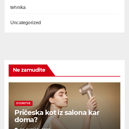
tehnika
Uncategorized
Ne zamudite
STORITVE
Pričeska kot iz salona kar
doma?