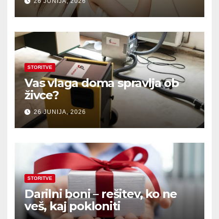
26 JUNIJA, 2026
STORITVE
Vas vlaga doma spravlja ob
živce?
26 JUNIJA, 2026
STORITVE
Darilni boni – rešitev, ko ne
veš, kaj pokloniti