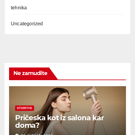
tehnika
Uncategorized
Ne zamudite
STORITVE
Pričeska kot iz salona kar
doma?