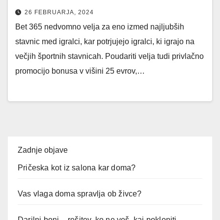
26 FEBRUARJA, 2024
Bet 365 nedvomno velja za eno izmed najljubših
stavnic med igralci, kar potrjujejo igralci, ki igrajo na
večjih športnih stavnicah. Poudariti velja tudi privlačno
promocijo bonusa v višini 25 evrov,…
Zadnje objave
Pričeska kot iz salona kar doma?
Vas vlaga doma spravlja ob živce?
Darilni boni – rešitev, ko ne veš, kaj pokloniti