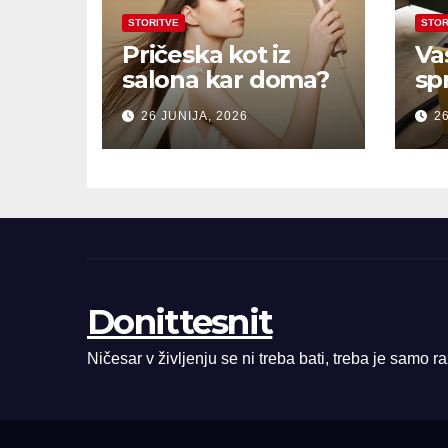
STORITVE
STOR
Pričeska kot iz
Va
salona kar doma?
sp
26 JUNIJA, 2026
26
Donittesnit
Ničesar v življenju se ni treba bati, treba je samo r