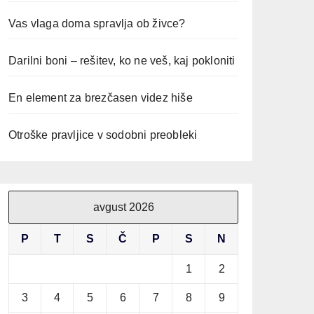
Vas vlaga doma spravlja ob živce?
Darilni boni – rešitev, ko ne veš, kaj pokloniti
En element za brezčasen videz hiše
Otroške pravljice v sodobni preobleki
avgust 2026
P
T
S
Č
P
S
N
1
2
3
4
5
6
7
8
9