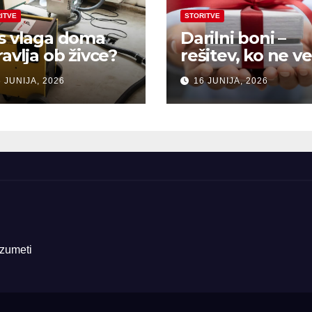
ITVE
STORITVE
s vlaga doma
Darilni boni –
ravlja ob živce?
rešitev, ko ne ve
kaj pokloniti
 JUNIJA, 2026
16 JUNIJA, 2026
azumeti