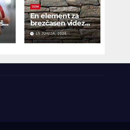
DOM
En element za
š,
brezčasen videz
hiše
15 JUNIJA, 2026