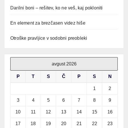
Darilni boni – rešitev, ko ne veš, kaj pokloniti
En element za brezčasen videz hiše
Otroške pravljice v sodobni preobleki
avgust 2026
P
T
S
Č
P
S
N
1
2
3
4
5
6
7
8
9
10
11
12
13
14
15
16
17
18
19
20
21
22
23