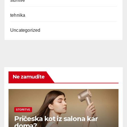
storitve
tehnika
Uncategorized
Ne zamudite
STORITVE
Pričeska kot iz salona kar
doma?