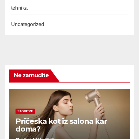
tehnika
Uncategorized
Ne zamudite
STORITVE
Pričeska kot iz salona kar
doma?