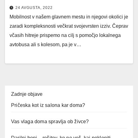
24 AVGUSTA, 2022
Mobilnost v našem glavnem mestu in njegovi okolici je
zaradi kompleksnosti večkrat svojevrsten izziv. Čeprav
včasih hitreje prispemo na cilj s pomočjo lokalnega
avtobusa ali s kolesom, pa je v…
Zadnje objave
Pričeska kot iz salona kar doma?
Vas vlaga doma spravlja ob živce?
Darilni boni – rešitev, ko ne veš, kaj pokloniti