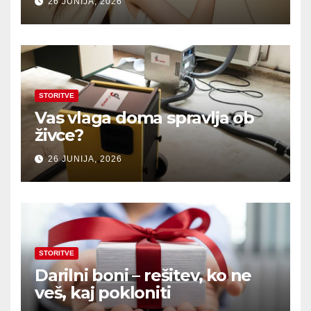
26 JUNIJA, 2026
STORITVE
Vas vlaga doma spravlja ob
živce?
26 JUNIJA, 2026
STORITVE
Darilni boni – rešitev, ko ne
veš, kaj pokloniti