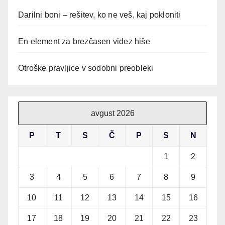
Darilni boni – rešitev, ko ne veš, kaj pokloniti
En element za brezčasen videz hiše
Otroške pravljice v sodobni preobleki
avgust 2026
P
T
S
Č
P
S
N
1
2
3
4
5
6
7
8
9
10
11
12
13
14
15
16
17
18
19
20
21
22
23