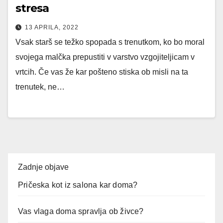
stresa
13 APRILA, 2022
Vsak starš se težko spopada s trenutkom, ko bo moral
svojega malčka prepustiti v varstvo vzgojiteljicam v
vrtcih. Če vas že kar pošteno stiska ob misli na ta
trenutek, ne…
Zadnje objave
Pričeska kot iz salona kar doma?
Vas vlaga doma spravlja ob živce?