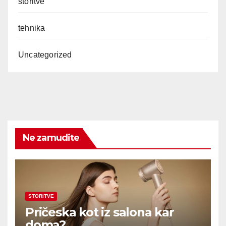
storitve
tehnika
Uncategorized
Ne zamudite
STORITVE
Pričeska kot iz salona kar
doma?