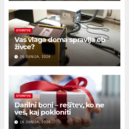
STORITVE
Vas vlaga doma spravlja ob
živce?
26 JUNIJA, 2026
STORITVE
Darilni boni – rešitev, ko ne
veš, kaj pokloniti
16 JUNIJA, 2026