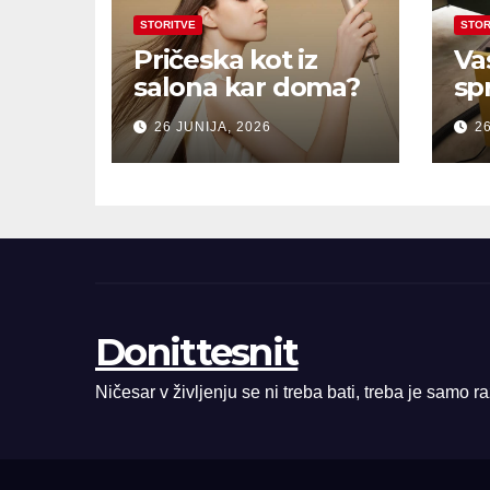
STORITVE
STOR
Pričeska kot iz
Va
salona kar doma?
sp
26 JUNIJA, 2026
26
Donittesnit
Ničesar v življenju se ni treba bati, treba je samo r