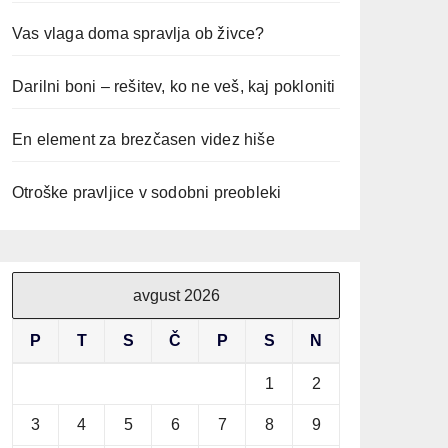
Vas vlaga doma spravlja ob živce?
Darilni boni – rešitev, ko ne veš, kaj pokloniti
En element za brezčasen videz hiše
Otroške pravljice v sodobni preobleki
avgust 2026
P
T
S
Č
P
S
N
1
2
3
4
5
6
7
8
9