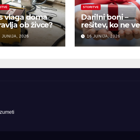
ITVE
STORITVE
s vlaga doma
Darilni boni –
ravlja ob živce?
rešitev, ko ne ve
kaj pokloniti
 JUNIJA, 2026
16 JUNIJA, 2026
azumeti