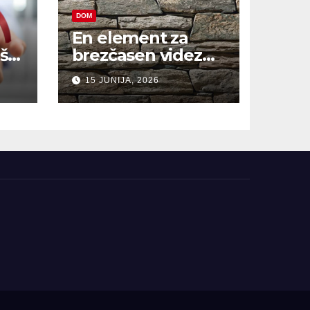
DOM
En element za
š,
brezčasen videz
hiše
15 JUNIJA, 2026