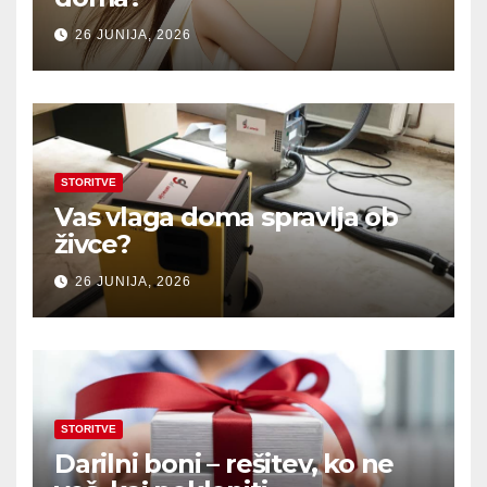
26 JUNIJA, 2026
STORITVE
Vas vlaga doma spravlja ob
živce?
26 JUNIJA, 2026
STORITVE
Darilni boni – rešitev, ko ne