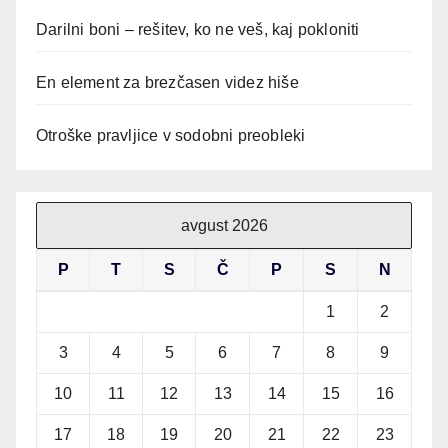
Darilni boni – rešitev, ko ne veš, kaj pokloniti
En element za brezčasen videz hiše
Otroške pravljice v sodobni preobleki
avgust 2026
P
T
S
Č
P
S
N
1
2
3
4
5
6
7
8
9
10
11
12
13
14
15
16
17
18
19
20
21
22
23