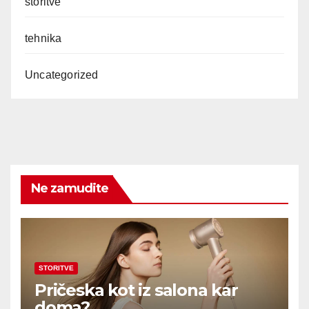
storitve
tehnika
Uncategorized
Ne zamudite
STORITVE
Pričeska kot iz salona kar
doma?