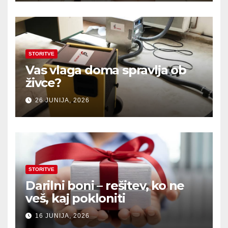
STORITVE
Vas vlaga doma spravlja ob
živce?
26 JUNIJA, 2026
STORITVE
Darilni boni – rešitev, ko ne
veš, kaj pokloniti
16 JUNIJA, 2026