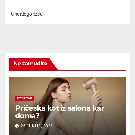
Uncategorized
Ne zamudite
STORITVE
Pričeska kot iz salona kar
doma?
26 JUNIJA, 2026