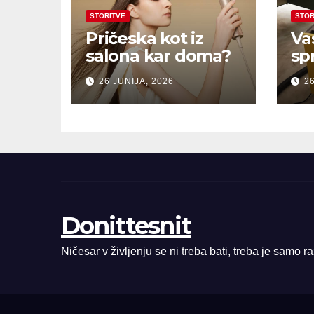
STORITVE
STOR
Pričeska kot iz
Va
salona kar doma?
sp
26 JUNIJA, 2026
26
Donittesnit
Ničesar v življenju se ni treba bati, treba je samo r