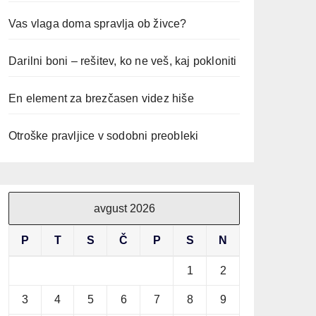
Vas vlaga doma spravlja ob živce?
Darilni boni – rešitev, ko ne veš, kaj pokloniti
En element za brezčasen videz hiše
Otroške pravljice v sodobni preobleki
avgust 2026
P
T
S
Č
P
S
N
1
2
3
4
5
6
7
8
9