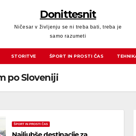
Donittesnit
Ničesar v življenju se ni treba bati, treba je
samo razumeti
STORITVE
ŠPORT IN PROSTI ČAS
TEHNIK
 po Sloveniji
ŠPORT IN PROSTI ČAS
Najljubše destinacije za