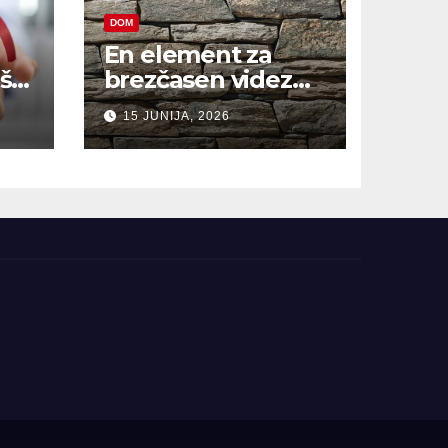
DOM
En element za
š,
brezčasen videz
hiše
15 JUNIJA, 2026