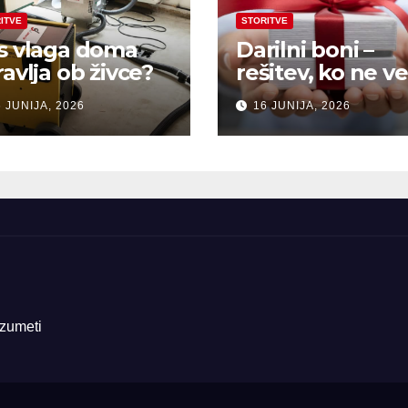
ITVE
STORITVE
s vlaga doma
Darilni boni –
ravlja ob živce?
rešitev, ko ne ve
kaj pokloniti
 JUNIJA, 2026
16 JUNIJA, 2026
azumeti