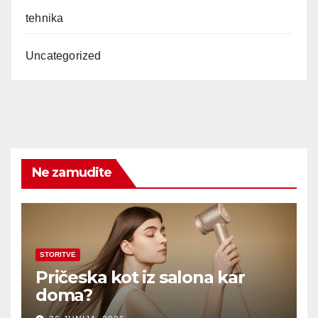
tehnika
Uncategorized
Ne zamudite
STORITVE
Pričeska kot iz salona kar
doma?