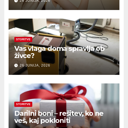
26 JUNIJA, 2026
STORITVE
Vas vlaga doma spravlja ob
živce?
26 JUNIJA, 2026
STORITVE
Darilni boni – rešitev, ko ne
veš, kaj pokloniti