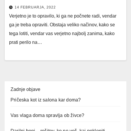
14 FEBRUARJA, 2022
Verjetno je to opravilo, ki ga ne počnete radi, vendar
ga je treba opraviti. Obstaja veliko načinov, kako se
tega lotiti, vendar vas verjetno najbolj zanima, kako
prati perilo na…
Zadnje objave
Pričeska kot iz salona kar doma?
Vas vlaga doma spravlja ob živce?
Darilni boni – rešitev, ko ne veš, kaj pokloniti