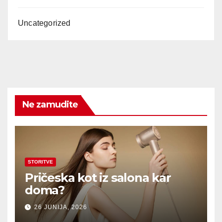
Uncategorized
Ne zamudite
STORITVE
Pričeska kot iz salona kar
doma?
26 JUNIJA, 2026