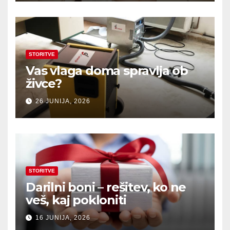
STORITVE
Vas vlaga doma spravlja ob
živce?
26 JUNIJA, 2026
STORITVE
Darilni boni – rešitev, ko ne
veš, kaj pokloniti
16 JUNIJA, 2026