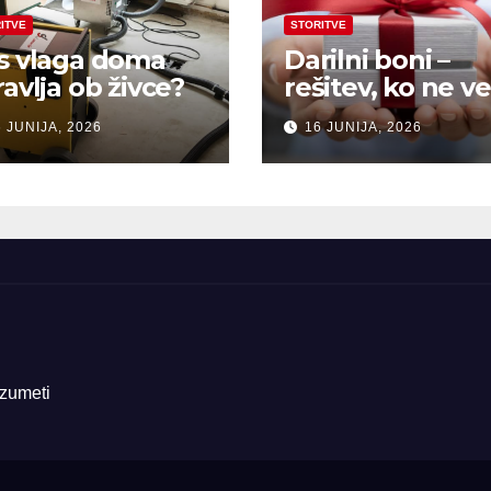
ITVE
STORITVE
s vlaga doma
Darilni boni –
ravlja ob živce?
rešitev, ko ne ve
kaj pokloniti
 JUNIJA, 2026
16 JUNIJA, 2026
azumeti