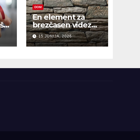
DOM
En element za
š,
brezčasen videz
hiše
15 JUNIJA, 2026