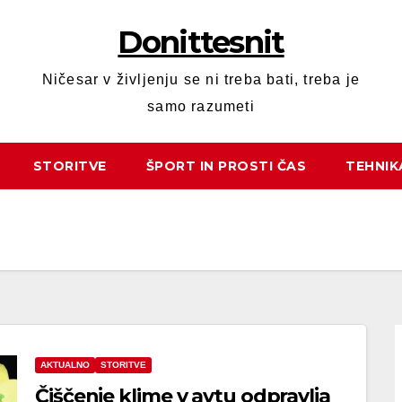
Donittesnit
Ničesar v življenju se ni treba bati, treba je
samo razumeti
STORITVE
ŠPORT IN PROSTI ČAS
TEHNIK
AKTUALNO
STORITVE
Čiščenje klime v avtu odpravlja