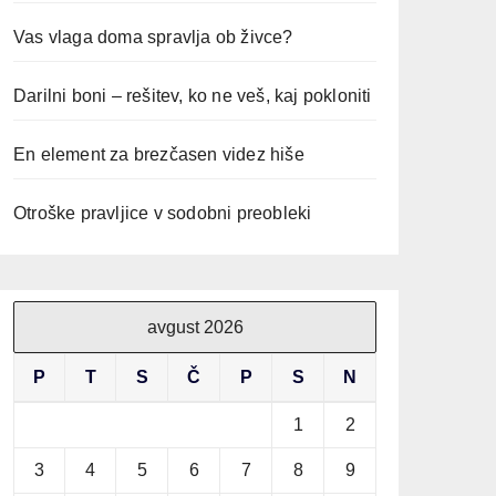
Vas vlaga doma spravlja ob živce?
Darilni boni – rešitev, ko ne veš, kaj pokloniti
En element za brezčasen videz hiše
Otroške pravljice v sodobni preobleki
avgust 2026
P
T
S
Č
P
S
N
1
2
3
4
5
6
7
8
9