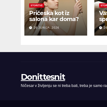
STORITVE
STOR
Pričeska kot iz
Va
salona kar doma?
sp
26 JUNIJA, 2026
26
Donittesnit
Ničesar v življenju se ni treba bati, treba je samo r