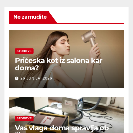
Ne zamudite
STORITVE
Pričeska kot iz salona kar
doma?
26 JUNIJA, 2026
STORITVE
Vas vlaga doma spravlja ob