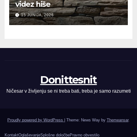
videz hiše
15 JUNIJA, 2026
Donittesnit
Ničesar v življenju se ni treba bati, treba je samo razumeti
Proudly powered by WordPress
|
Theme: News Way by
Themeansar
.
Kontakt
Oglaševanje
Splošne določbe
Pravno obvestilo