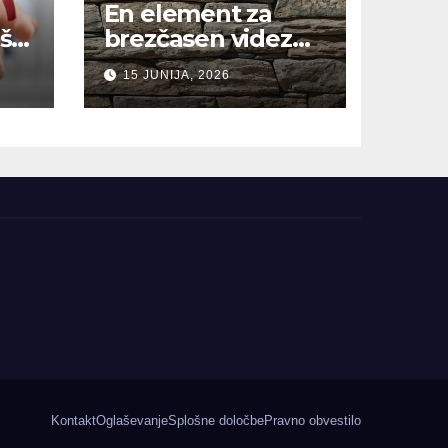
En element za
š,
brezčasen videz
hiše
15 JUNIJA, 2026
Kontakt
Oglaševanje
Splošne določbe
Pravno obvestilo