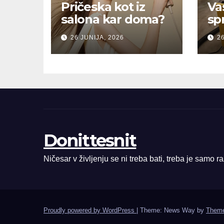
Pričeska kot iz
Va
salona kar doma?
sp
26 JUNIJA, 2026
26
Donittesnit
Ničesar v življenju se ni treba bati, treba je samo r
Proudly powered by WordPress
|
Theme: News Way by
Theme