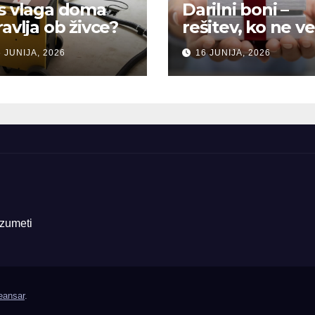
s vlaga doma
Darilni boni –
ravlja ob živce?
rešitev, ko ne ve
kaj pokloniti
 JUNIJA, 2026
16 JUNIJA, 2026
azumeti
ansar
.