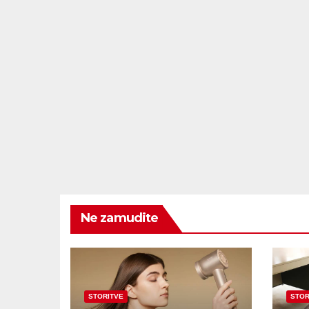
Ne zamudite
STORITVE
STOR