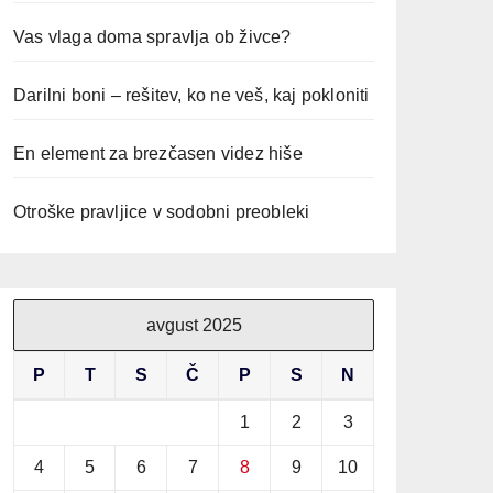
Vas vlaga doma spravlja ob živce?
Darilni boni – rešitev, ko ne veš, kaj pokloniti
En element za brezčasen videz hiše
Otroške pravljice v sodobni preobleki
avgust 2025
P
T
S
Č
P
S
N
1
2
3
4
5
6
7
8
9
10