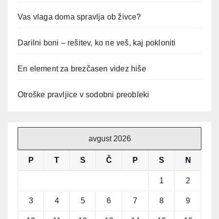
Vas vlaga doma spravlja ob živce?
Darilni boni – rešitev, ko ne veš, kaj pokloniti
En element za brezčasen videz hiše
Otroške pravljice v sodobni preobleki
avgust 2026
P
T
S
Č
P
S
N
1
2
3
4
5
6
7
8
9