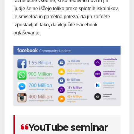
razne učne vsebine, ki so relativno novi in jih
ljudje še ne iščejo toliko preko spletnih iskalnikov,
je smiselna in pametna poteza, da jih začnete
izpostavljati tako, da vključite Facebook
oglaševanje.
YouTube seminar