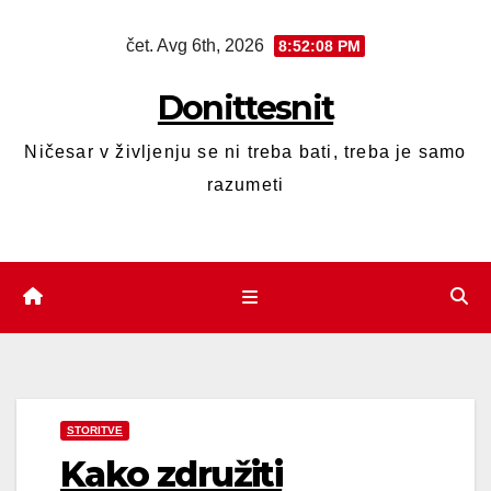
čet. Avg 6th, 2026
8:52:08 PM
Donittesnit
Ničesar v življenju se ni treba bati, treba je samo
razumeti
STORITVE
Kako združiti