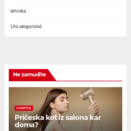
tehnika
Uncategorized
Ne zamudite
STORITVE
Pričeska kot iz salona kar
doma?