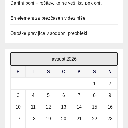
Darilni boni – rešitev, ko ne veš, kaj pokloniti
En element za brezčasen videz hiše
Otroške pravljice v sodobni preobleki
avgust 2026
P
T
S
Č
P
S
N
1
2
3
4
5
6
7
8
9
10
11
12
13
14
15
16
17
18
19
20
21
22
23