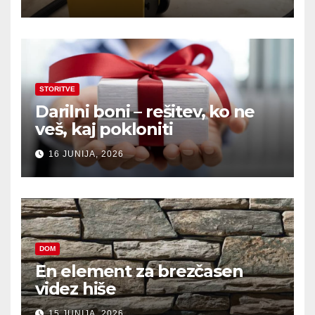
STORITVE
Darilni boni – rešitev, ko ne
veš, kaj pokloniti
16 JUNIJA, 2026
DOM
En element za brezčasen
videz hiše
15 JUNIJA, 2026