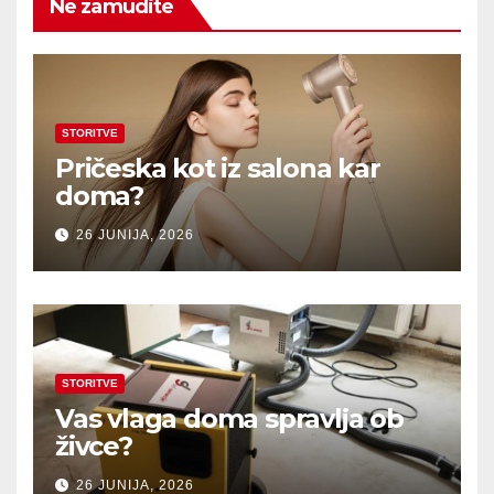
Ne zamudite
STORITVE
Pričeska kot iz salona kar
doma?
26 JUNIJA, 2026
STORITVE
Vas vlaga doma spravlja ob
živce?
26 JUNIJA, 2026