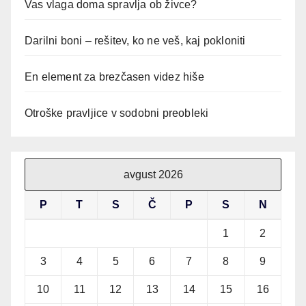
Vas vlaga doma spravlja ob živce?
Darilni boni – rešitev, ko ne veš, kaj pokloniti
En element za brezčasen videz hiše
Otroške pravljice v sodobni preobleki
avgust 2026
P
T
S
Č
P
S
N
1
2
3
4
5
6
7
8
9
10
11
12
13
14
15
16