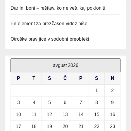
Darilni boni – rešitev, ko ne veš, kaj pokloniti
En element za brezčasen videz hiše
Otroške pravljice v sodobni preobleki
avgust 2026
P
T
S
Č
P
S
N
1
2
3
4
5
6
7
8
9
10
11
12
13
14
15
16
17
18
19
20
21
22
23