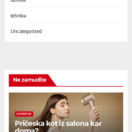
storitve
tehnika
Uncategorized
Ne zamudite
STORITVE
Pričeska kot iz salona kar
doma?