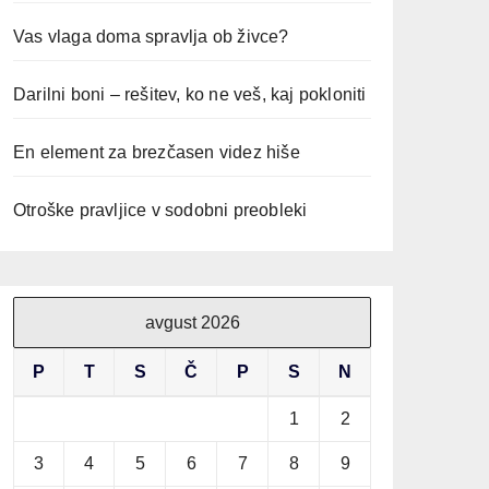
Vas vlaga doma spravlja ob živce?
Darilni boni – rešitev, ko ne veš, kaj pokloniti
En element za brezčasen videz hiše
Otroške pravljice v sodobni preobleki
avgust 2026
P
T
S
Č
P
S
N
1
2
3
4
5
6
7
8
9