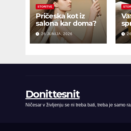
STORITVE
STOR
Pričeska kot iz
Va
salona kar doma?
sp
26 JUNIJA, 2026
26
Donittesnit
Ničesar v življenju se ni treba bati, treba je samo r