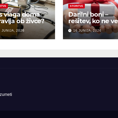
ITVE
STORITVE
s vlaga doma
Darilni boni –
ravlja ob živce?
rešitev, ko ne ve
kaj pokloniti
 JUNIJA, 2026
16 JUNIJA, 2026
azumeti