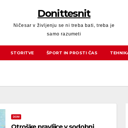
Donittesnit
Ničesar v življenju se ni treba bati, treba je
samo razumeti
STORITVE
ŠPORT IN PROSTI ČAS
TEHNIK
DOM
Otroške pravljice v sodobni