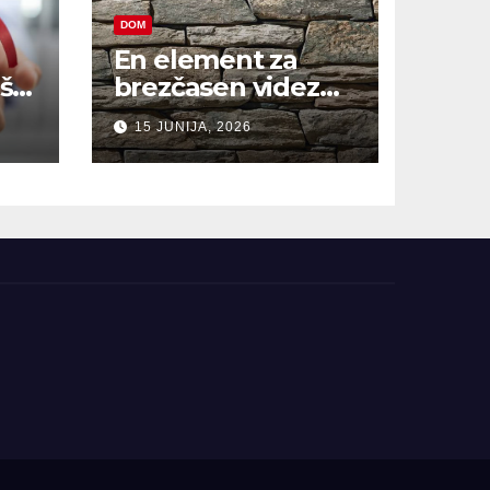
DOM
En element za
š,
brezčasen videz
hiše
15 JUNIJA, 2026