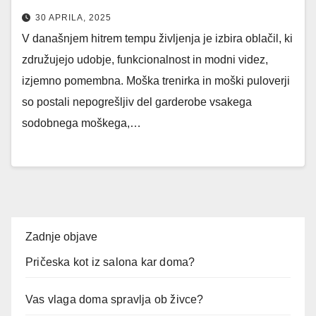
30 APRILA, 2025
V današnjem hitrem tempu življenja je izbira oblačil, ki
združujejo udobje, funkcionalnost in modni videz,
izjemno pomembna. Moška trenirka in moški puloverji
so postali nepogrešljiv del garderobe vsakega
sodobnega moškega,…
Zadnje objave
Pričeska kot iz salona kar doma?
Vas vlaga doma spravlja ob živce?