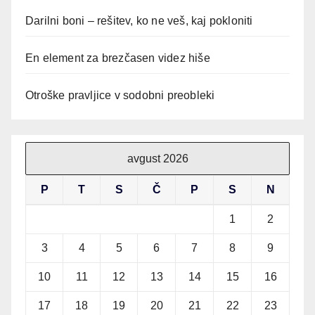
Darilni boni – rešitev, ko ne veš, kaj pokloniti
En element za brezčasen videz hiše
Otroške pravljice v sodobni preobleki
avgust 2026
P
T
S
Č
P
S
N
1
2
3
4
5
6
7
8
9
10
11
12
13
14
15
16
17
18
19
20
21
22
23