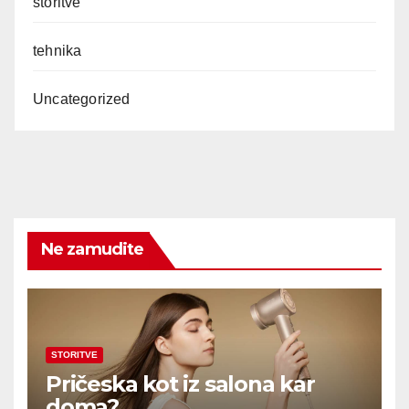
storitve
tehnika
Uncategorized
Ne zamudite
STORITVE
Pričeska kot iz salona kar
doma?