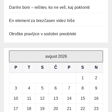
Darilni boni – rešitev, ko ne veš, kaj pokloniti
En element za brezčasen videz hiše
Otroške pravljice v sodobni preobleki
avgust 2026
P
T
S
Č
P
S
N
1
2
3
4
5
6
7
8
9
10
11
12
13
14
15
16
17
18
19
20
21
22
23