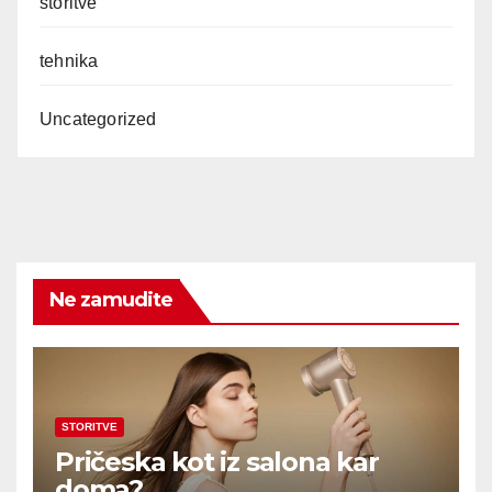
storitve
tehnika
Uncategorized
Ne zamudite
STORITVE
Pričeska kot iz salona kar
doma?