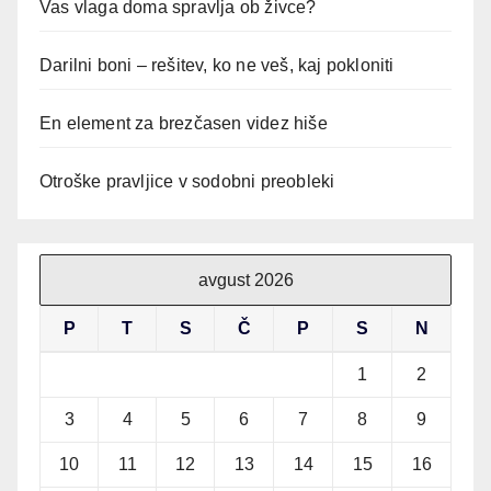
Vas vlaga doma spravlja ob živce?
Darilni boni – rešitev, ko ne veš, kaj pokloniti
En element za brezčasen videz hiše
Otroške pravljice v sodobni preobleki
avgust 2026
P
T
S
Č
P
S
N
1
2
3
4
5
6
7
8
9
10
11
12
13
14
15
16