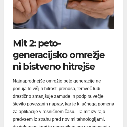
Mit 2: peto-
generacijsko omrežje
ni bistveno hitrejše
Najnaprednejše omrežje pete generacije ne
ponuja le višjih hitrosti prenosa, temveč tudi
drastično zmanjšuje zamude in podpira večje
število povezanih naprav, kar je ključnega pomena
za aplikacije v resničnem času. Ta mit izvirajo
predvsem iz strahu pred novimi tehnologijami,
dezinformacijami in pomanjkanjem razumevanja,