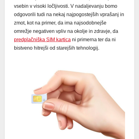
vsebin v visoki ločljivosti. V nadaljevanju bomo
odgovorili tudi na nekaj najpogostejših vprašanj in
zmot, kot na primer, da ima najsodobnejše
omrežje negativen vpliv na okolje in zdravje, da
predplačniška SIM kartica
ni primerna ter da ni
bistveno hitrejši od starejših tehnologij.