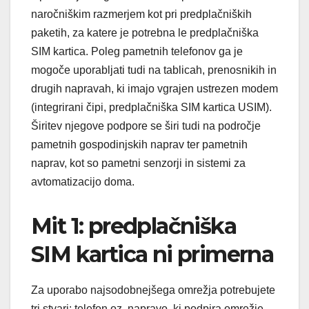
naročniškim razmerjem kot pri predplačniških
paketih, za katere je potrebna le predplačniška
SIM kartica. Poleg pametnih telefonov ga je
mogoče uporabljati tudi na tablicah, prenosnikih in
drugih napravah, ki imajo vgrajen ustrezen modem
(integrirani čipi, predplačniška SIM kartica USIM).
Širitev njegove podpore se širi tudi na področje
pametnih gospodinjskih naprav ter pametnih
naprav, kot so pametni senzorji in sistemi za
avtomatizacijo doma.
Mit 1: predplačniška
SIM kartica ni primerna
Za uporabo najsodobnejšega omrežja potrebujete
tri stvari: telefon oz. napravo, ki podpira omrežje,