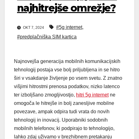
najhitrejše omrežje?
#5g internet
,
OKT 7, 2024
#predplačniška SIM kartica
Najnovejša generacija mobilnih komunikacijskih
tehnologij postaja vse bolj priljubljena in se hitro
širi v vsakdanje življenje po vsem svetu. Z znatno
višjimi hitrostmi prenosa podatkov, nizko latenco
ter izboljšano zmogljivostjo,
hitri 5g internet
ne
omogoča le hitrejše in bolj zanesljive mobilne
povezave, ampak odpira tudi vrata do novih
tehnologij in inovacij. Uporabniki sodobnih
mobilnih telefonov, ki podpirajo to tehnologijo,
lahko zdaj uživamo v brezhibnem pretakanju