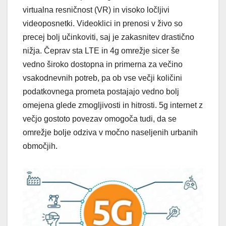
virtualna resničnost (VR) in visoko ločljivi
videoposnetki. Videoklici in prenosi v živo so
precej bolj učinkoviti, saj je zakasnitev drastično
nižja. Čeprav sta LTE in 4g omrežje sicer še
vedno široko dostopna in primerna za večino
vsakodnevnih potreb, pa ob vse večji količini
podatkovnega prometa postajajo vedno bolj
omejena glede zmogljivosti in hitrosti. 5g internet z
večjo gostoto povezav omogoča tudi, da se
omrežje bolje odziva v močno naseljenih urbanih
območjih.