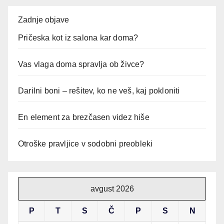
Zadnje objave
Pričeska kot iz salona kar doma?
Vas vlaga doma spravlja ob živce?
Darilni boni – rešitev, ko ne veš, kaj pokloniti
En element za brezčasen videz hiše
Otroške pravljice v sodobni preobleki
avgust 2026
P
T
S
Č
P
S
N