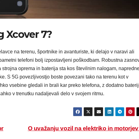
g Xcover 7?
vce na terenu, športnike in avanturiste, ki delajo v naravi ali
 pametni telefoni bolj izpostavljeni poškodbam. Robustna zasno
va strojna oprema in baterija sta kos številnim nalogam, napredn
e. S 5G povezljivostjo boste povezani tako na terenu kot v
hko vsebine gledali in brali kar preko telefona, z dodatno baterij
lahko v trenutku nadaljevali delo v svojem ritmu.
or
O uvažanju vozil na elektriko in motorje