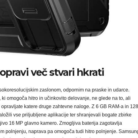
opravi več stvari hkrati
isokoresolucijskim zaslonom, odpornim na praske in udarce.
i omogoča hitro in učinkovito delovanje, ne glede na to, ali
ali opravljate katere druge zahtevne naloge. Z 6 GB RAM-a in 12
žili vse priljubljene aplikacije ter shranjevali bogate zbirke
mogljivo 16 MP glavno kamero. Zmogljiva baterija zagotavlja
m polnjenju, naprava pa omogoča tudi hitro polnjenje. Samsun