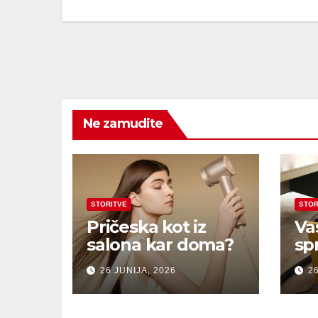
Ne zamudite
STORITVE
STOR
Pričeska kot iz
Va
salona kar doma?
sp
26 JUNIJA, 2026
26