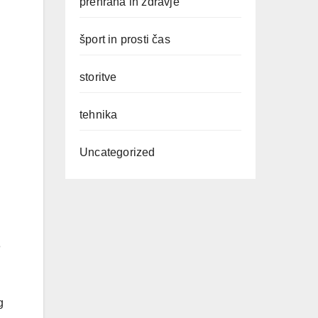
prehrana in zdravje
šport in prosti čas
storitve
tehnika
Uncategorized
8
g