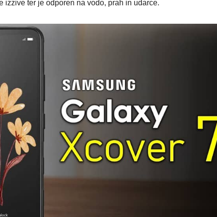
e izzive ter je odporen na vodo, prah in udarce.