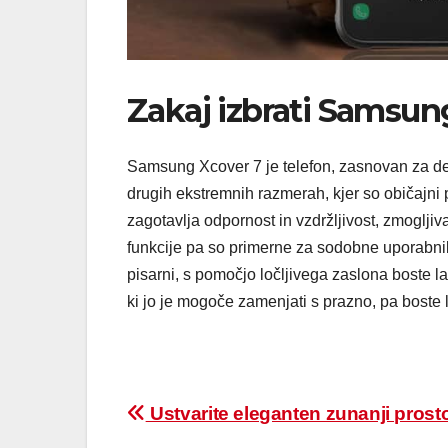
Zakaj izbrati Samsun
Samsung Xcover 7 je telefon, zasnovan za dela
drugih ekstremnih razmerah, kjer so običajni
zagotavlja odpornost in vzdržljivost, zmoglji
funkcije pa so primerne za sodobne uporabnik
pisarni, s pomočjo ločljivega zaslona boste la
ki jo je mogoče zamenjati s prazno, pa boste 
Ustvarite eleganten zunanji prost