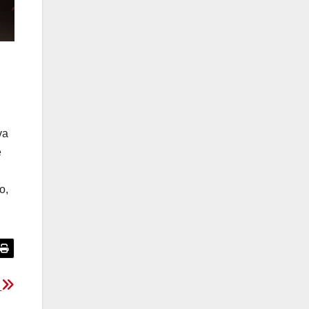
va
e
o,
v