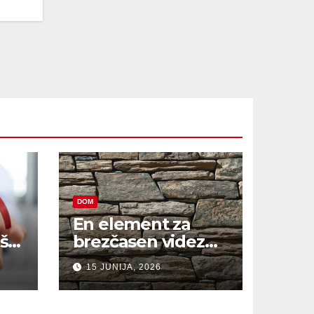
DOM
En element za
š,
brezčasen videz
hiše
15 JUNIJA, 2026