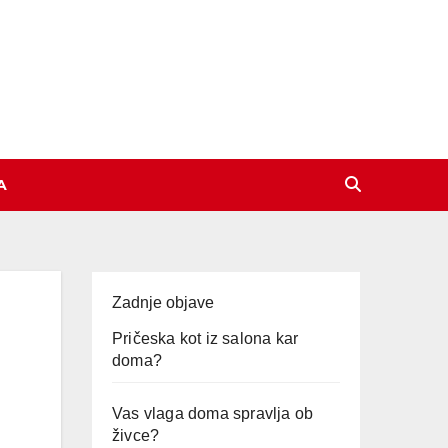
A
Zadnje objave
Pričeska kot iz salona kar
doma?
Vas vlaga doma spravlja ob
živce?