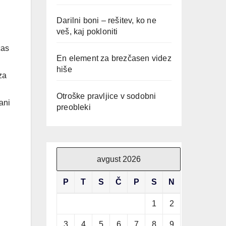
Darilni boni – rešitev, ko ne
veš, kaj pokloniti
čas
En element za brezčasen videz
hiše
za
Otroške pravljice v sodobni
rani
preobleki
avgust 2026
P
T
S
Č
P
S
N
1
2
3
4
5
6
7
8
9