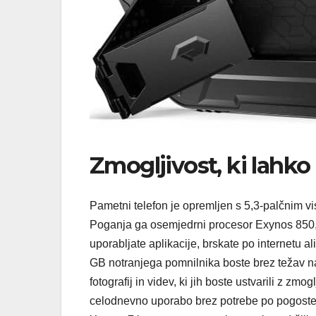
Zmogljivost, ki lahko 
Pametni telefon je opremljen s 5,3-palčnim v
Poganja ga osemjedrni procesor Exynos 850, k
uporabljate aplikacije, brskate po internetu 
GB notranjega pomnilnika boste brez težav nalo
fotografij in videv, ki jih boste ustvarili z z
celodnevno uporabo brez potrebe po pogoste