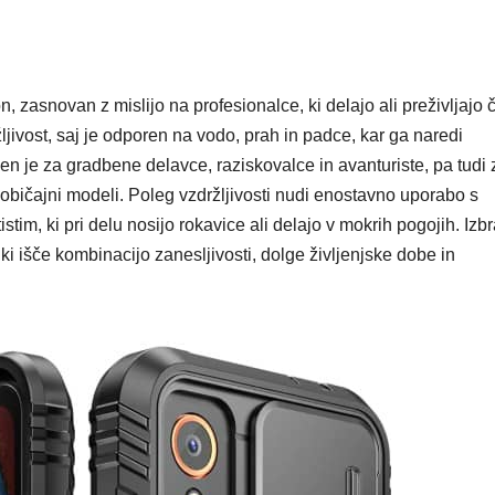
, zasnovan z mislijo na profesionalce, ki delajo ali preživljajo 
ljivost, saj je odporen na vodo, prah in padce, kar ga naredi
n je za gradbene delavce, raziskovalce in avanturiste, pa tudi 
t običajni modeli. Poleg vzdržljivosti nudi enostavno uporabo s
istim, ki pri delu nosijo rokavice ali delajo v mokrih pogojih. Izb
 ki išče kombinacijo zanesljivosti, dolge življenjske dobe in